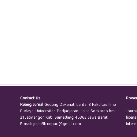
Contact Us
Powe
Ruang Jurnal
Gedung Dekanat, Lantai 3 Fakultas Ilmu
Open 
Budaya, Universitas Padjadjaran. Jln. Ir. Soekarno km.
Journ
21 Jatinangor, Kab. Sumedang 45363 Jawa Barat
licen
E-mail: jesh.fib.unpad@gmail.com
Intern