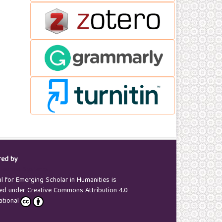
red by
Journal Systems
al for Emerging Scholar in Humanities is
sed under Creative Commons Attribution 4.0
ational