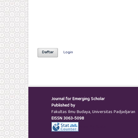
Daftar
Login
Journal for Emerging Scholar
Published by
Fakultas Ilmu Budaya, Universitas Padjadjaran
EISSN
3063-5098
View My Stats