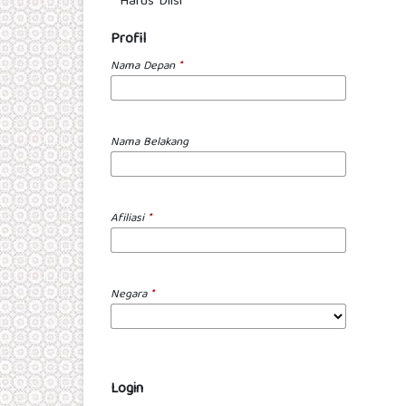
* Harus Diisi
Profil
Nama Depan
*
Nama Belakang
Afiliasi
*
Negara
*
Login