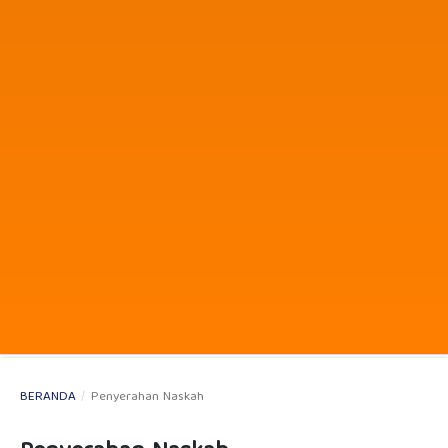
BERANDA
/
Penyerahan Naskah