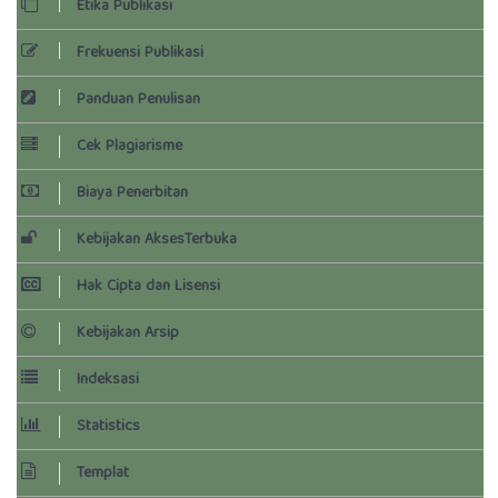
Etika Publikasi
Frekuensi Publikasi
Panduan Penulisan
Cek Plagiarisme
Biaya Penerbitan
Kebijakan Akses
Terbuka
Hak Cipta dan Lisensi
Kebijakan Arsip
Indeksasi
Statistics
Templat