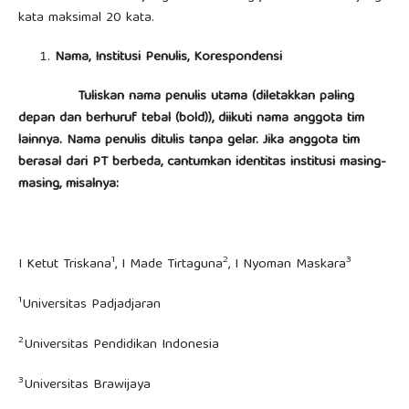
kata maksimal 20 kata.
Nama, Institusi Penulis, Korespondensi
Tuliskan nama penulis utama (diletakkan paling
depan dan berhuruf tebal (bold)), diikuti nama anggota tim
lainnya. Nama penulis ditulis tanpa gelar. Jika anggota tim
berasal dari PT berbeda, cantumkan identitas institusi masing-
masing, misalnya:
1
2
3
I Ketut Triskana
, I Made Tirtaguna
, I Nyoman Maskara
1
Universitas Padjadjaran
2
Universitas Pendidikan Indonesia
3
Universitas Brawijaya