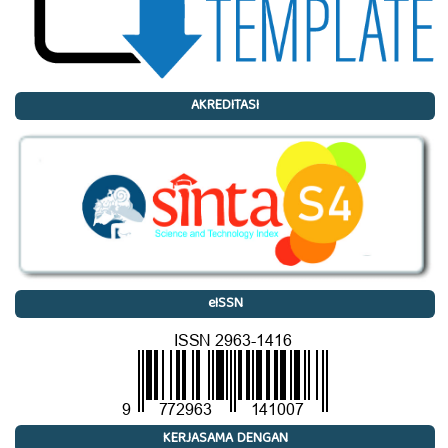
AKREDITASI
eISSN
KERJASAMA DENGAN