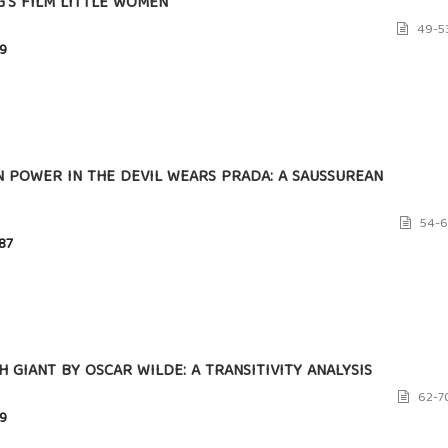
G’S FILM LITTLE WOMEN
49-5
9
ON POWER IN THE DEVIL WEARS PRADA: A SAUSSUREAN
54-6
87
 GIANT BY OSCAR WILDE: A TRANSITIVITY ANALYSIS
62-7
9