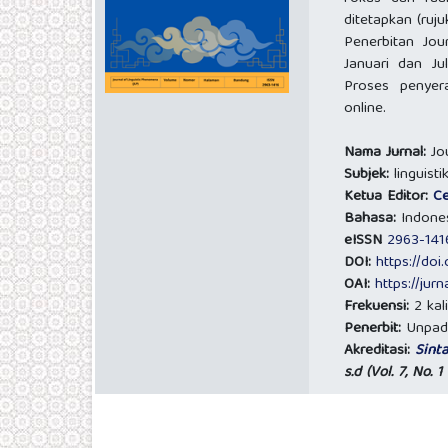
ditetapkan (ruju
Penerbitan Jou
Januari dan Ju
Proses penyera
online.
Nama Jurnal:
Jo
Subjek:
linguisti
Ketua Editor:
C
Bahasa:
Indones
eISSN
2963-141
DOI:
https://doi
OAI:
https://jurn
Frekuensi:
2 kali
Penerbit:
Unpad
Akreditasi:
Sint
s.d (Vol. 7, No. 