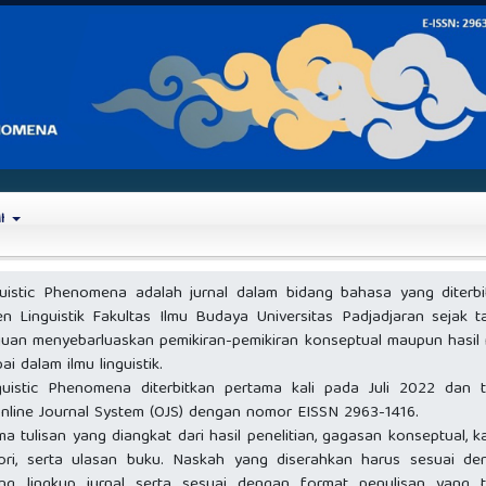
MI
guistic Phenomena adalah jurnal dalam bidang bahasa yang diterbi
n Linguistik Fakultas Ilmu Budaya Universitas Padjadjaran sejak t
uan menyebarluaskan pemikiran-pemikiran konseptual maupun hasil r
ai dalam ilmu linguistik.
guistic Phenomena diterbitkan pertama kali pada Juli 2022 dan t
line Journal System (OJS) dengan nomor EISSN 2963-1416.
a tulisan yang diangkat dari hasil penelitian, gagasan konseptual, ka
eori, serta ulasan buku. Naskah yang diserahkan harus sesuai de
ng lingkup jurnal serta sesuai dengan format penulisan yang t