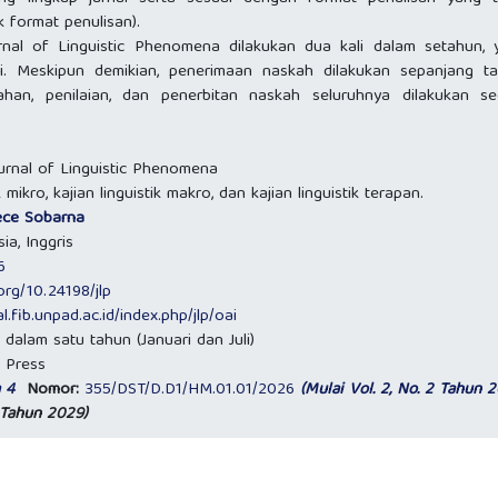
k format penulisan).
rnal of Linguistic Phenomena dilakukan dua kali dalam setahun, y
li. Meskipun demikian, penerimaan naskah dilakukan sepanjang ta
han, penilaian, dan penerbitan naskah seluruhnya dilakukan se
urnal of Linguistic Phenomena
k mikro, kajian linguistik makro, dan kajian linguistik terapan.
ece Sobarna
ia, Inggris
6
.org/10.24198/jlp
al.fib.unpad.ac.id/index.php/jlp/oai
 dalam satu tahun (Januari dan Juli)
 Press
a 4
Nomor:
355/DST/D.D1/HM.01.01/2026
(Mulai Vol. 2, No. 2 Tahun 
1 Tahun 2029)