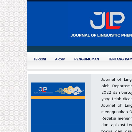
TERKINI
ARSIP
PENGUMUMAN
TENTANG KA
Journal of Lin
oleh Departeme
2022 dan bertuj
yang telah dicap
Journal of Lin
menggunakan On
Redaksi menerim
dan aplikasi t
fokus dan rua