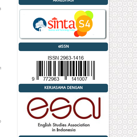
AKREDITASI
3
eISSN
1
KERJASAMA DENGAN
0