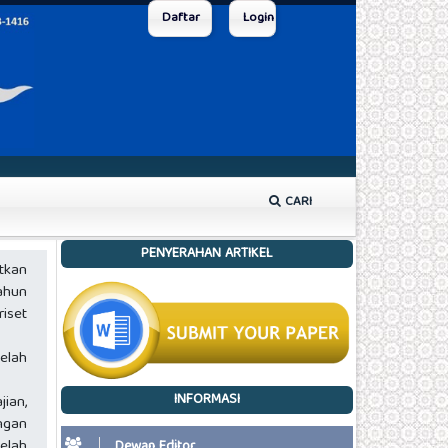
Daftar
Login
CARI
PENYERAHAN ARTIKEL
tkan
ahun
iset
elah
INFORMASI
jian,
ngan
elah
Dewan Editor