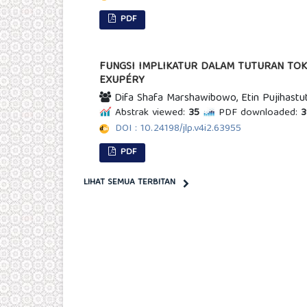
PDF
FUNGSI IMPLIKATUR DALAM TUTURAN TOKO
EXUPÉRY
Difa Shafa Marshawibowo, Etin Pujihastuti
Abstrak viewed:
35
PDF downloaded:
3
DOI : 10.24198/jlp.v4i2.63955
PDF
LIHAT SEMUA TERBITAN