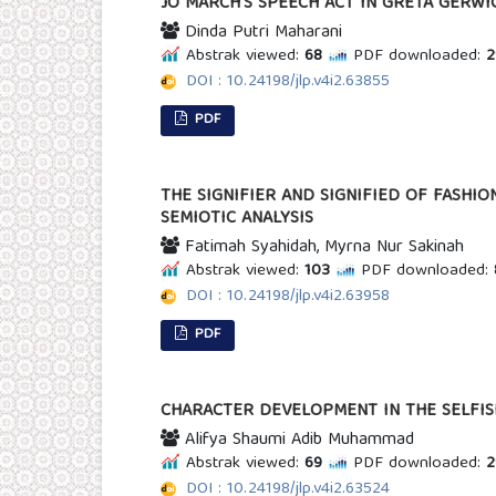
JO MARCH’S SPEECH ACT IN GRETA GERWI
Dinda Putri Maharani
Abstrak viewed:
68
PDF downloaded:
2
DOI : 10.24198/jlp.v4i2.63855
PDF
THE SIGNIFIER AND SIGNIFIED OF FASHI
SEMIOTIC ANALYSIS
Fatimah Syahidah, Myrna Nur Sakinah
Abstrak viewed:
103
PDF downloaded:
DOI : 10.24198/jlp.v4i2.63958
PDF
CHARACTER DEVELOPMENT IN THE SELFISH
Alifya Shaumi Adib Muhammad
Abstrak viewed:
69
PDF downloaded:
2
DOI : 10.24198/jlp.v4i2.63524