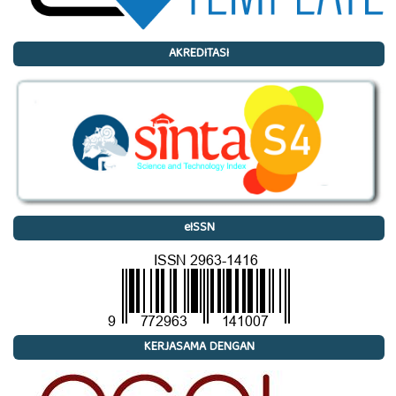
AKREDITASI
eISSN
KERJASAMA DENGAN