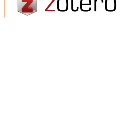
Journal of Linguistic Phenomena
Published by
Fakultas Ilmu Budaya, Universitas Padjadjaran
eISSN 2963-1416
View My Stats